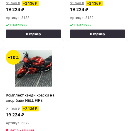
21 360
21 360
−2 136
−2 136
₽
₽
₽
₽
19 224
19 224
₽
₽
Артикул: 8133
Артикул: 8132
В наличии
В наличии
В корзину
В корзину
−10%
Комплект кэнди краски на
спортбайк HELL FIRE
21 360
−2 136
₽
₽
19 224
₽
Артикул: 6372
Нет в наличии