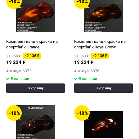
−10%
−10%
Комплект кэнди краски на
Комплект кэнди краски на
спортбайк Orange
спортбайк Royal Brown
21 360
21 360
−2 136
−2 136
₽
₽
₽
₽
19 224
19 224
₽
₽
Артикул: 6372
Артикул: 6378
В наличии
В наличии
В корзину
В корзину
−10%
−10%