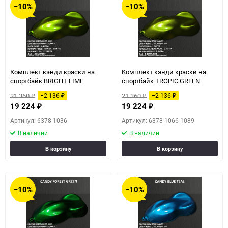
−10%
−10%
Комплект кэнди краски на
Комплект кэнди краски на
спортбайк BRIGHT LIME
спортбайк TROPIC GREEN
21 360
21 360
−2 136
−2 136
₽
₽
₽
₽
19 224
19 224
₽
₽
Артикул: 6378-1036
Артикул: 6378-1066-1089
В наличии
В наличии
В корзину
В корзину
−10%
−10%