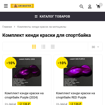
0
КАТАЛОГ ТОВАРОВ
Главная
Комплекты кенди красок на мотоциклы
Комплект кенди краски для спортбайка
Плитка
Подробно
Компактно
30
30
−10%
−10%
60
90
150
Комплект кэнди краски на
Комплект кэнди краски на
спортбайк Purple (2024)
спортбайк RED Purple
21 360
21 360
−2 136
−2 136
₽
₽
₽
₽