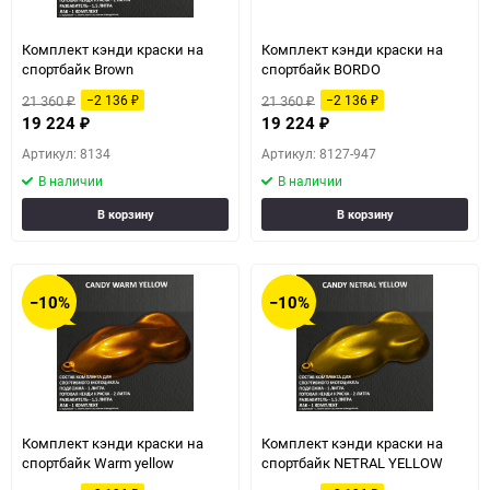
Комплект кэнди краски на
Комплект кэнди краски на
спортбайк Brown
спортбайк BORDO
21 360
21 360
−2 136
−2 136
₽
₽
₽
₽
19 224
19 224
₽
₽
Артикул: 8134
Артикул: 8127-947
В наличии
В наличии
В корзину
В корзину
−10%
−10%
Комплект кэнди краски на
Комплект кэнди краски на
спортбайк Warm yellow
спортбайк NETRAL YELLOW