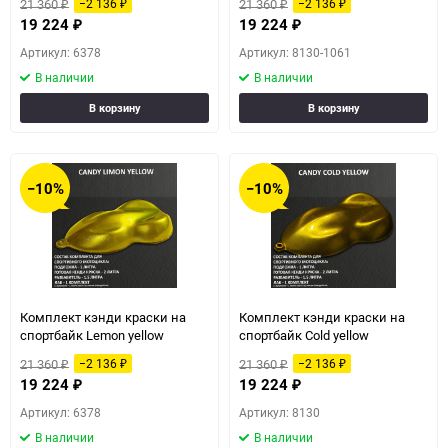
21 360
21 360
−2 136
−2 136
₽
₽
₽
₽
19 224
19 224
₽
₽
Артикул: 6378
Артикул: 8130-1061
В наличии
В наличии
В корзину
В корзину
−10%
−10%
Комплект кэнди краски на
Комплект кэнди краски на
спортбайк Lemon yellow
спортбайк Cold yellow
21 360
21 360
−2 136
−2 136
₽
₽
₽
₽
19 224
19 224
₽
₽
Артикул: 6378
Артикул: 8130
В наличии
В наличии