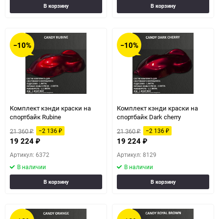
В корзину
В корзину
−10%
−10%
Комплект кэнди краски на
Комплект кэнди краски на
спортбайк Rubine
спортбайк Dark сherry
21 360
21 360
−2 136
−2 136
₽
₽
₽
₽
19 224
19 224
₽
₽
Артикул: 6372
Артикул: 8129
В наличии
В наличии
В корзину
В корзину