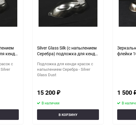
ылением
Silver Glass Silk (с напылением
Зеркальн
ля кенди
Серебра) подложка для кенди
флейки 1
красок.
расок с
Подложка для кенди красок с
Silver
напылением Серебра - Silver
Glass Dust
15 200
1 500
₽
В наличии
В налич
В КОРЗИНУ