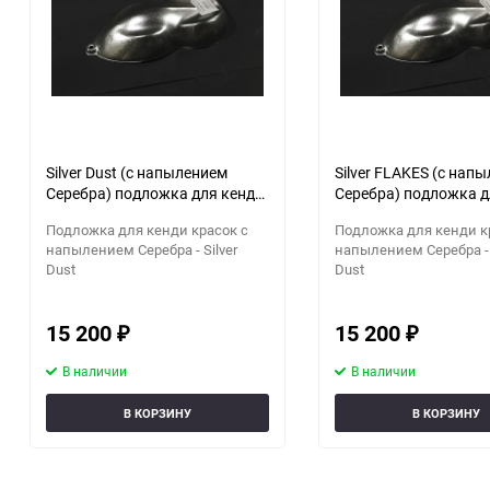
90
150
Silver Dust (с напылением
Silver FLAKES (с нап
Серебра) подложка для кенди
Серебра) подложка д
красок.
красок.
Подложка для кенди красок с
Подложка для кенди к
напылением Серебра - Silver
напылением Серебра - 
Dust
Dust
15 200
15 200
₽
₽
В наличии
В наличии
В КОРЗИНУ
В КОРЗИНУ