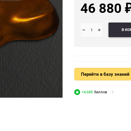
46 880
В КО
Перейти в базу знаний
+4,688
баллов
?