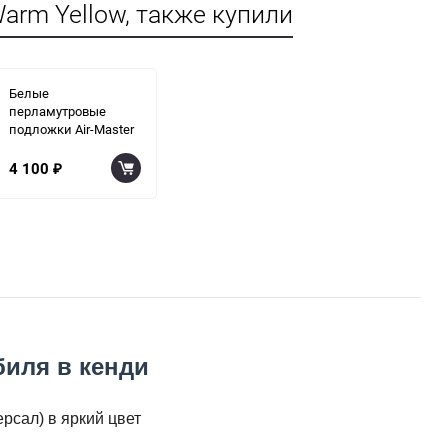
arm Yellow, также купили
Белые
перламутровые
подложки Air-Master
4 100
₽
биля в кенди
рсал) в яркий цвет