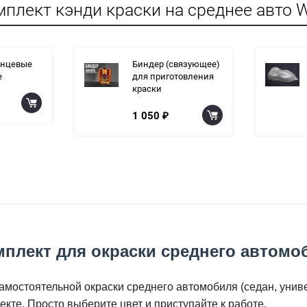
плект кэнди краски на среднее авто W
янцевые
Биндер (связующее)
е
для приготовления
краски
1 050
₽
плект для окраски среднего автомо
амостоятельной окраски среднего автомобиля (седан, униве
кте. Просто выберите цвет и приступайте к работе.