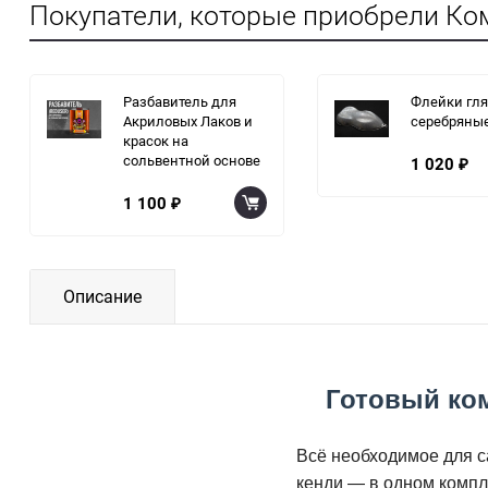
Покупатели, которые приобрели Ком
Разбавитель для
Флейки гл
Акриловых Лаков и
серебряны
красок на
сольвентной основе
1 020
₽
1 100
₽
Описание
Готовый ком
Всё необходимое для с
кенди — в одном компле