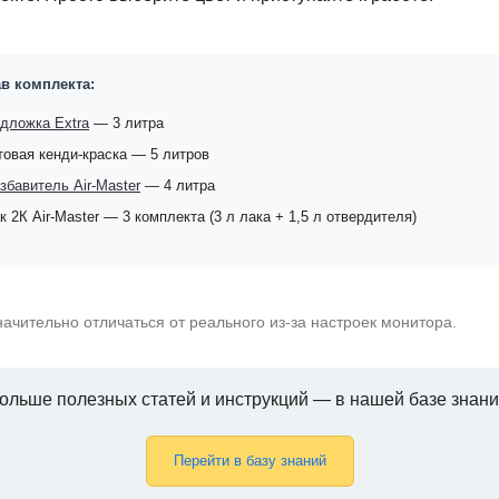
в комплекта:
дложка Extra
— 3 литра
товая кенди-краска — 5 литров
збавитель Air-Master
— 4 литра
к 2К Air-Master — 3 комплекта (3 л лака + 1,5 л отвердителя)
начительно отличаться от реального из-за настроек монитора.
ольше полезных статей и инструкций — в нашей базе знани
Перейти в базу знаний