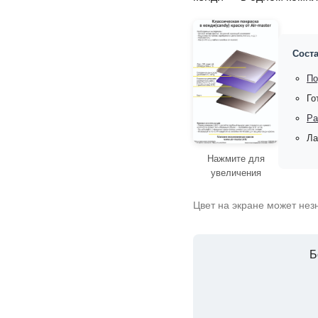
Соста
По
Го
Ра
Ла
Нажмите для
увеличения
Цвет на экране может нез
Б