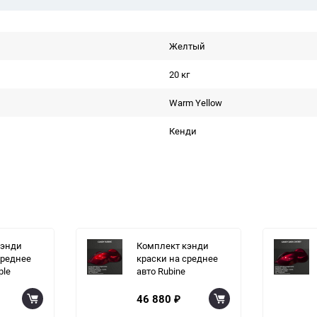
Желтый
20 кг
Warm Yellow
Кенди
кэнди
Комплект кэнди
среднее
краски на среднее
ple
авто Rubine
46 880
₽