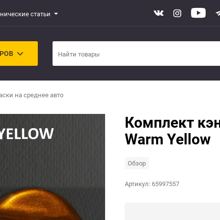
хнические статьи
АРОВ
аски на среднее авто
Комплект кэн
Warm Yellow
Обзор
Артикул:
65997557