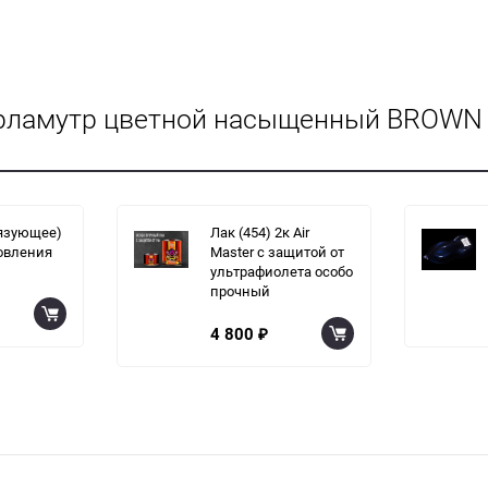
рламутр цветной насыщенный BROWN R
вязующее)
Лак (454) 2к Air
овления
Master с защитой от
ультрафиолета особо
прочный
4 800
₽