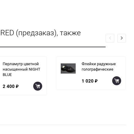
ED (предзаказ), также
Перламутр цветной
Флейки радужные
насыщенный NIGHT
голографические
BLUE
1 020
₽
2 400
₽