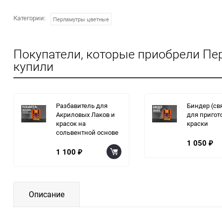
Категории:
Перламутры цветные
Покупатели, которые приобрели Пе
купили
Разбавитель для
Биндер (с
Акриловых Лаков и
для пригот
красок на
краски
сольвентной основе
1 050
₽
1 100
₽
Описание