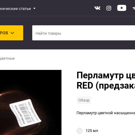
хнические статьи
АРОВ
цветные
Перламутр ц
RED (предзак
Обзор
Перламутр цветной насыщенн
125 мл