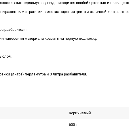
склюзивных перламутров, выделяющихся особой яркостью и насыщенн
 выраженными гранями в местах падения цвета и отличной контрастнос
ов разбавителя
я нанесения материала красить на черную подложку.
 слоя.
анки (литра) перламутра и 3 литра разбавителя.
Коричневый
600 г